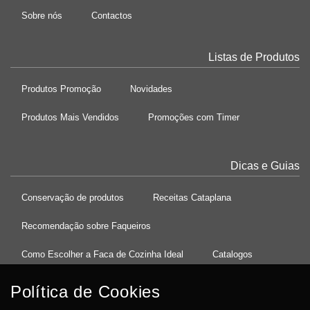
Sobre nós
Contactos
Listas de Produtos
Produtos Promoção
Novidades
Produtos Mais Vendidos
Promoções com Timer
Dicas e Guias
Conservação de produtos
Receitas Cataplana
Recomendação sobre Faqueiros
Como Escolher a Faca de Cozinha Ideal
Catalogos
Política de Cookies