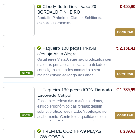
Cloudy Butterflies - Vaso 29
€ 455,00
BORDALO PINHEIRO
Bordallo Pinheiro e Claudia Schiffer nas
asas das borboletas
COMPRAR
Faqueiro 130 peças PRISM
€ 2.131,41
c/estojo Vista Alegre
Os talheres Vista Alegre são produzidos com
matérias-primas da mais alta qualidade e
com alguns cuidados manterão o seu
NOVO
COMPRAR
melhor estado ao longo dos anos
Faqueiro 130 peças ICON Dourado
€ 1.789,99
Escovado Cutipol
Escolha criteriosa das matérias primas;
estudo ergonómico das formas; design
sóbrio, prático, requintado. A perfeição no
NOVO
COMPRAR
acabamento. Controlo de qualidade com
atento rigor. Talheres em cromo-níquel
18/10.
TREM DE COZINHA 9 PEÇAS
€ 239,63
LOW COST A