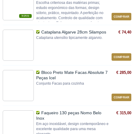
Escolha criteriosa das matérias primas;
estudo ergonómico das formas; design
sóbrio, prático, requintado. A perfeição no
NOVO
COMPRAR
acabamento. Controlo de qualidade com
atento rigor. Talheres em cromo-níquel
18/10.
Cataplana Algarve 28cm Silampos
€ 74,40
Cataplana utensílio tipicamente algarvio.
COMPRAR
Bloco Preto Mate Facas Absolute 7
€ 285,00
Peças Icel
Conjunto Facas para cozinha
COMPRAR
Faqueiro 130 peças Nomo Belo
€ 315,00
Inox
Em aço inoxidável, design contemporâneo e
excelente qualidade para uma mesa