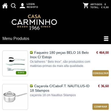
LOGIN
ARTIGOS:
0
REGISTO
TOTAL:
€ 0,00
Menu Produtos
Faqueiro 180 peças BELO 16 Belo
€ 464,00
Inox C/ Estojo
Os talheres “ Belo Inox”, são produzidos com
matérias‐primas da mais alta qualidade.
NOVO
CONSULTAR
Caçarola C/CaboF.T. NAUTILUS-ID
€ 36,60
18 Silampos
caçarola 18 cm Nautilus Silampos
COMPRAR