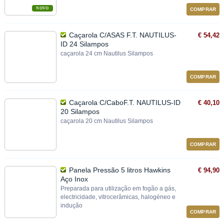
NOVO
COMPRAR
Caçarola C/ASAS F.T. NAUTILUS-
€ 54,42
ID 24 Silampos
caçarola 24 cm Nautilus Silampos
COMPRAR
Caçarola C/CaboF.T. NAUTILUS-ID
€ 40,10
20 Silampos
caçarola 20 cm Nautilus Silampos
COMPRAR
Panela Pressão 5 litros Hawkins
€ 94,90
Aço Inox
Preparada para utilização em fogão a gás,
electricidade, vitrocerâmicas, halogéneo e
indução
COMPRAR