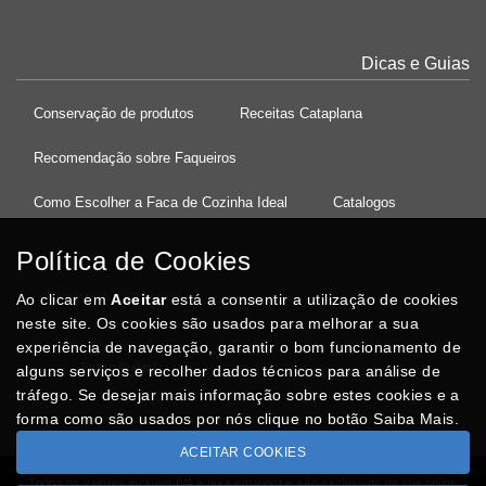
Dicas e Guias
Conservação de produtos
Receitas Cataplana
Recomendação sobre Faqueiros
Como Escolher a Faca de Cozinha Ideal
Catalogos
Política de Cookies
Ao clicar em
37°08'27.5"N 8°32'13.9"W
Aceitar
está a consentir a utilização de cookies
neste site. Os cookies são usados para melhorar a sua
experiência de navegação, garantir o bom funcionamento de
Posso Ajudar
?
alguns serviços e recolher dados técnicos para análise de
tráfego. Se desejar mais informação sobre estes cookies e a
forma como são usados por nós clique no botão Saiba Mais.
ACEITAR COOKIES
Todos os valores incluem IVA à taxa em vigor e são exclusivos da loja online