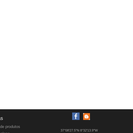
as
de produtos
37°08'27.5"N 8°32'13.9"W