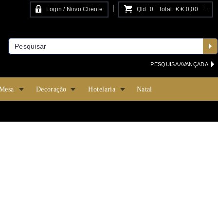
Login / Novo Cliente
Qtd:
0
Total:
€
€ 0,00
PESQUISA AVANÇADA
 Mesa
Decoração
Hotelaria
Natal