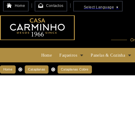
Home
Contactos
Select Language
▼
Home
Faqueiros
Panelas & Cozinha
Home
Cataplanas
Cataplanas Cobre