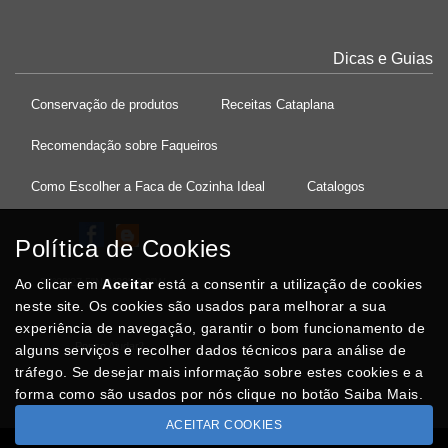
Dicas e Guias
Conservação de produtos
Receitas Cataplana
Recomendação sobre Faqueiros
Como Escolher a Faca de Cozinha Ideal
Catalogos
Política de Cookies
Ao clicar em
37°08'27.5"N 8°32'13.9"W
Aceitar
está a consentir a utilização de cookies
neste site. Os cookies são usados para melhorar a sua
experiência de navegação, garantir o bom funcionamento de
Posso Ajudar
?
alguns serviços e recolher dados técnicos para análise de
tráfego. Se desejar mais informação sobre estes cookies e a
forma como são usados por nós clique no botão Saiba Mais.
ACEITAR COOKIES