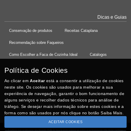
Dicas e Guias
Conservação de produtos
Receitas Cataplana
Recomendação sobre Faqueiros
Como Escolher a Faca de Cozinha Ideal
Catalogos
Política de Cookies
Ao clicar em
37°08'27.5"N 8°32'13.9"W
Aceitar
está a consentir a utilização de cookies
neste site. Os cookies são usados para melhorar a sua
experiência de navegação, garantir o bom funcionamento de
Posso Ajudar
?
alguns serviços e recolher dados técnicos para análise de
tráfego. Se desejar mais informação sobre estes cookies e a
forma como são usados por nós clique no botão Saiba Mais.
ACEITAR COOKIES
Todos os valores incluem IVA à taxa em vigor e são exclusivos da loja online