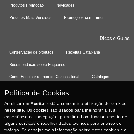
Produtos Promoção
Novidades
Produtos Mais Vendidos
Promoções com Timer
Dicas e Guias
Conservação de produtos
Receitas Cataplana
Recomendação sobre Faqueiros
Como Escolher a Faca de Cozinha Ideal
Catalogos
Política de Cookies
Ao clicar em
37°08'27.5"N 8°32'13.9"W
Aceitar
está a consentir a utilização de cookies
neste site. Os cookies são usados para melhorar a sua
experiência de navegação, garantir o bom funcionamento de
Posso Ajudar
?
alguns serviços e recolher dados técnicos para análise de
tráfego. Se desejar mais informação sobre estes cookies e a