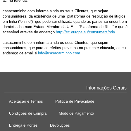
acima referida.
casacarminho.com informa ainda os seus Clientes, que sejam
consumidores, da existência de uma plataforma de resolução de litígios
em linha (“online”) que pode ser utilizada quando as partes se encontrem
domiciliadas num Estado Membro da U.E. – “Plataforma de RLL “ e que é
acessível através do endereço
http://ec.europa.eu/consumers/odr/
.
casacarminho.com informa ainda os seus Clientes, que sejam
consumidores, que para os efeitos previstos na presente cláusula, o seu
endereço de email é
info@casacarminho.com
Informações Gerais
Aceitação e Termos
Politica de Privacidade
Condições de Compra
Modo de Pagamento
Entrega e Portes
Devoluções