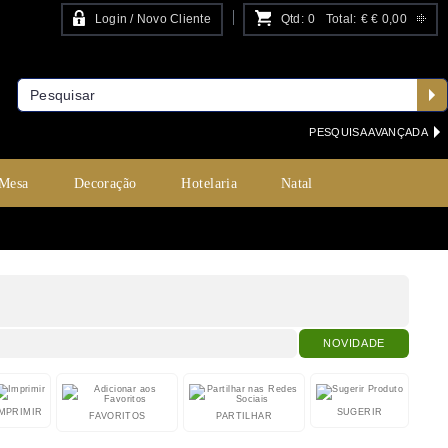
Login / Novo Cliente
Qtd:
0
Total:
€
€ 0,00
PESQUISA AVANÇADA
 Mesa
Decoração
Hotelaria
Natal
NOVIDADE
IMPRIMIR
SUGERIR
FAVORITOS
PARTILHAR