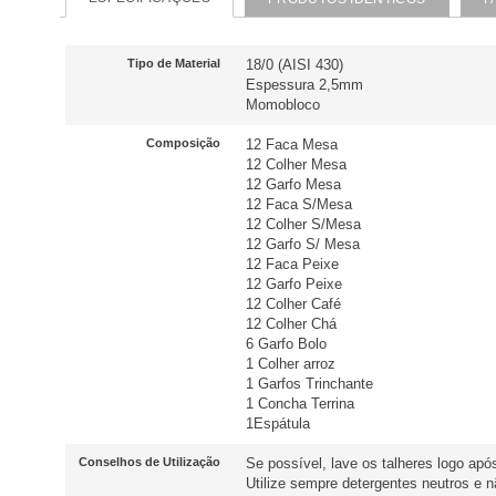
Tipo de Material
18/0 (AISI 430)
Espessura 2,5mm
Momobloco
Composição
12 Faca Mesa
12 Colher Mesa
12 Garfo Mesa
12 Faca S/Mesa
12 Colher S/Mesa
12 Garfo S/ Mesa
12 Faca Peixe
12 Garfo Peixe
12 Colher Café
12 Colher Chá
6 Garfo Bolo
1 Colher arroz
1 Garfos Trinchante
1 Concha Terrina
1Espátula
Conselhos de Utilização
Se possível, lave os talheres logo após
Utilize sempre detergentes neutros e 