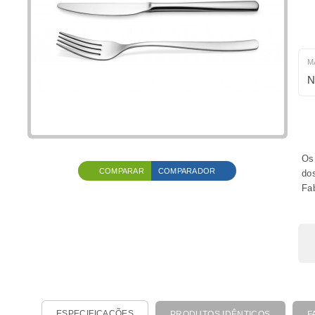
M
N
Os 
COMPARAR
COMPARADOR
do
Fa
ESPECIFICAÇÕES
PRODUTOS IDÊNTICOS
F