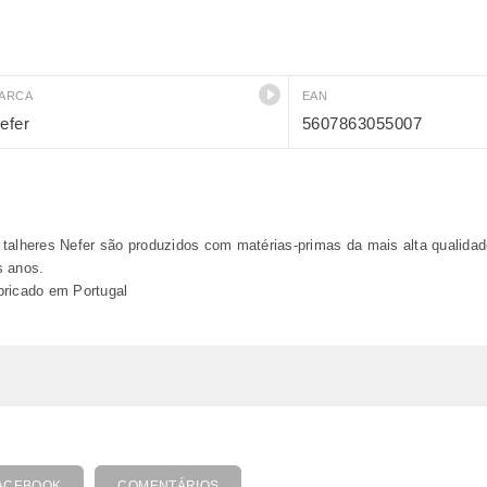
ARCA
EAN
efer
5607863055007
talheres Nefer são produzidos com matérias-primas da mais alta qualidad
s anos.
bricado em Portugal
ACEBOOK
COMENTÁRIOS