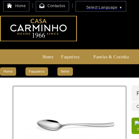
Home
Contactos
Select Language
▼
Home
Faqueiros
Panelas & Cozinha
Home
Faqueiros
Nefer
C