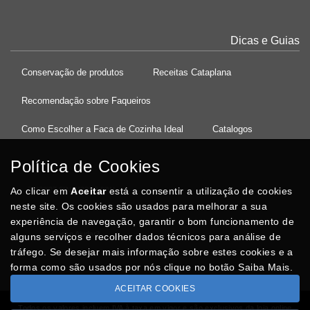
Dicas e Guias
Conservação de produtos
Receitas Cataplana
Recomendação sobre Faqueiros
Como Escolher a Faca de Cozinha Ideal
Catalogos
Política de Cookies
Ao clicar em
37°08'27.5"N 8°32'13.9"W
Aceitar
está a consentir a utilização de cookies
neste site. Os cookies são usados para melhorar a sua
experiência de navegação, garantir o bom funcionamento de
Posso Ajudar
?
alguns serviços e recolher dados técnicos para análise de
tráfego. Se desejar mais informação sobre estes cookies e a
forma como são usados por nós clique no botão Saiba Mais.
ACEITAR COOKIES
Todos os valores incluem IVA à taxa em vigor e são exclusivos da loja online