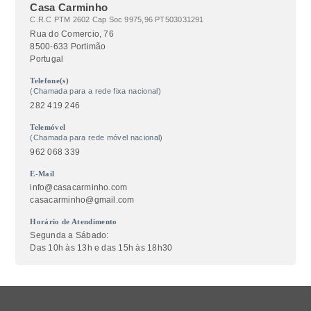
Casa Carminho
C.R.C PTM 2602 Cap Soc 9975,96 PT503031291
Rua do Comercio, 76
8500-633 Portimão
Portugal
Telefone(s)
(Chamada para a rede fixa nacional)
282 419 246
Telemóvel
(Chamada para rede móvel nacional)
962 068 339
E-Mail
info@casacarminho.com
casacarminho@gmail.com
Horário de Atendimento
Segunda a Sábado:
Das 10h às 13h e das 15h às 18h30