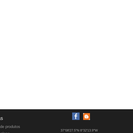
as
de produtos
37°08'27.5"N 8°32'13.9"W