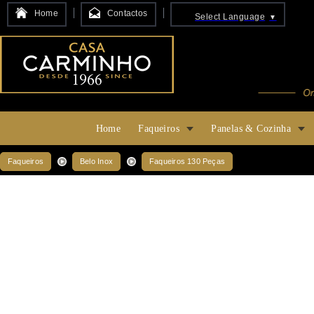
Home
Contactos
Select Language
▼
Home
Faqueiros
Panelas & Cozinha
Faqueiros
Belo Inox
Faqueiros 130 Peças