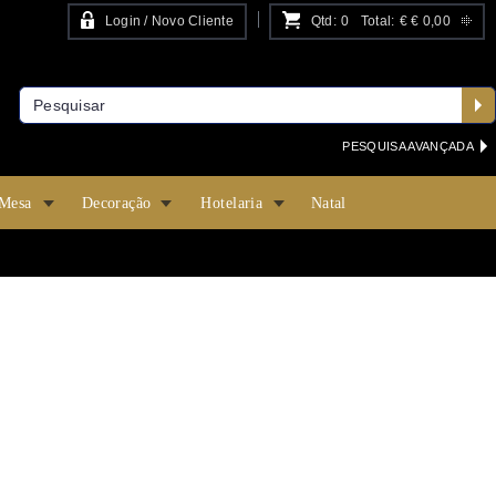
Login / Novo Cliente
Qtd:
0
Total:
€
€ 0,00
PESQUISA AVANÇADA
 Mesa
Decoração
Hotelaria
Natal