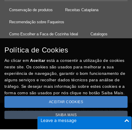
Conservação de produtos
Receitas Cataplana
Recomendação sobre Faqueiros
Como Escolher a Faca de Cozinha Ideal
Catalogos
Política de Cookies
Ao clicar em
37°08'27.5"N 8°32'13.9"W
Aceitar
está a consentir a utilização de cookies
neste site. Os cookies são usados para melhorar a sua
experiência de navegação, garantir o bom funcionamento de
Posso Ajudar
?
alguns serviços e recolher dados técnicos para análise de
tráfego. Se desejar mais informação sobre estes cookies e a
forma como são usados por nós clique no botão Saiba Mais.
ACEITAR COOKIES
Todos os valores incluem IVA à taxa em vigor e são exclusivos da loja online
SAIBA MAIS
Copyright © CASACARMINHO.com 2026
Leave a message
Desenvolvido por
Optimeios