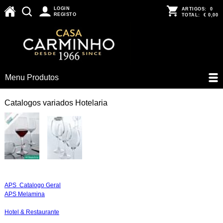
LOGIN
ARTIGOS:
0
REGISTO
TOTAL:
€ 0,00
Menu Produtos
Catalogos variados Hotelaria
APS Catalogo Geral
APS Melamina
Hotel & Restaurante