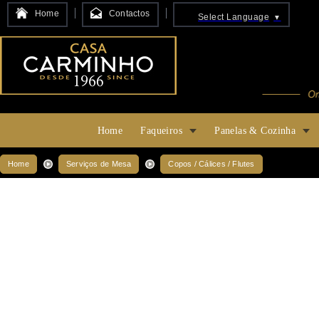
Home
Contactos
Select Language
▼
Home
Faqueiros
Panelas & Cozinha
Home
Serviços de Mesa
Copos / Cálices / Flutes