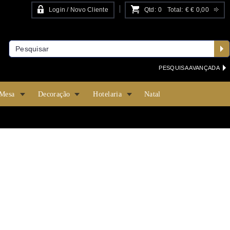
Login / Novo Cliente
Qtd:
0
Total:
€
€ 0,00
PESQUISA AVANÇADA
 Mesa
Decoração
Hotelaria
Natal