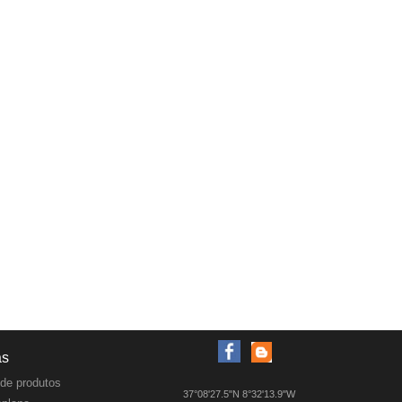
as
de produtos
37°08'27.5"N 8°32'13.9"W