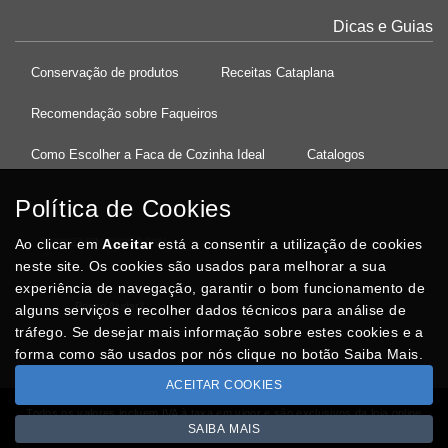
Dicas e Guias
Conservação de produtos
Receitas Cataplana
Recomendação sobre Faqueiros
Como Escolher a Faca de Cozinha Ideal
Catalogos
Política de Cookies
Ao clicar em
37°08'27.5"N 8°32'13.9"W
Aceitar
está a consentir a utilização de cookies
neste site. Os cookies são usados para melhorar a sua
experiência de navegação, garantir o bom funcionamento de
Posso Ajudar
?
alguns serviços e recolher dados técnicos para análise de
tráfego. Se desejar mais informação sobre estes cookies e a
forma como são usados por nós clique no botão Saiba Mais.
ACEITAR COOKIES
Todos os valores incluem IVA à taxa em vigor e são exclusivos da loja online
SAIBA MAIS
Copyright © CASACARMINHO.com 2026