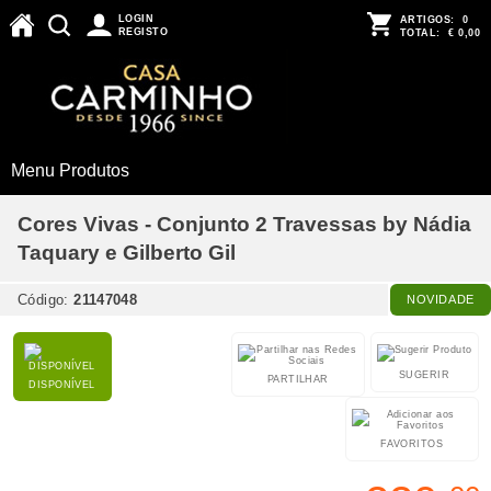
LOGIN
ARTIGOS:
0
REGISTO
TOTAL:
€ 0,00
Menu Produtos
Cores Vivas - Conjunto 2 Travessas by Nádia
Taquary e Gilberto Gil
Código:
21147048
NOVIDADE
SUGERIR
PARTILHAR
DISPONÍVEL
FAVORITOS