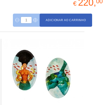
220,
00
€
ADICIONAR AO CARRINHO