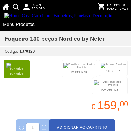
LOGIN
ARTIGOS:
0
REGISTO
TOTAL:
€ 0,00
Menu Produtos
Faqueiro 130 peças Nordico by Nefer
Código:
1370123
SUGERIR
PARTILHAR
DISPONÍVEL
FAVORITOS
159,
00
€
ADICIONAR AO CARRINHO