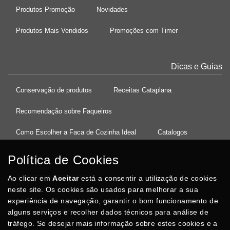
Produtos Promoção
Novidades
Produtos Mais Vendidos
Promoções com Timer
Dicas e Guias
Conservação de produtos
Receitas Cataplana
Recomendação sobre Faqueiros
Como Escolher a Faca de Cozinha Ideal
Catalogos
Política de Cookies
Ao clicar em
37°08'27.5"N 8°32'13.9"W
Aceitar
está a consentir a utilização de cookies
neste site. Os cookies são usados para melhorar a sua
experiência de navegação, garantir o bom funcionamento de
Posso Ajudar
?
alguns serviços e recolher dados técnicos para análise de
tráfego. Se desejar mais informação sobre estes cookies e a