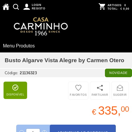
LOGIN
ARTIGOS:
0
REGISTO
TOTAL:
€ 0,00
Menu Produtos
Busto Algarve Vista Alegre by Carmen Otero
Código:
21136323
NOVIDADE
DISPONÍVEL
FAVORITOS
PARTILHAR
SUGERIR
335,
00
€