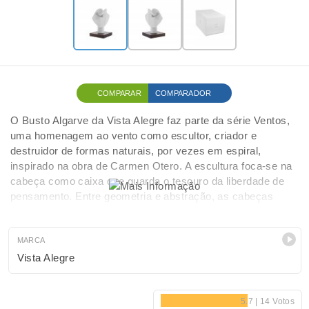
COMPARAR
COMPARADOR
O Busto Algarve da Vista Alegre faz parte da série Ventos,
uma homenagem ao vento como escultor, criador e
destruidor de formas naturais, por vezes em espiral,
inspirado na obra de Carmen Otero. A escultura foca-se na
cabeça como caixa que guarda o tesouro da liberdade de
pensamento. Entre geometria e abstração, as cabeças
nascem do processo intuitivo de Carmen Otero,
representando serenidade e equilíbrio em um mundo em
constante crise. Como antigas máscaras, emanam uma
MARCA
sensação de sacralidade e intemporalidade.
Vista Alegre