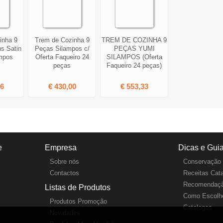
inha 9
Trem de Cozinha 9
TREM DE COZINHA 9
s Satin
Peças Silampos c/
PEÇAS YUMI
mpos
Oferta Faqueiro 24
SILAMPOS (Oferta
peças
Faqueiro 24 peças)
76
€ 430,00
€ 553,33
e
Empresa
Dicas e Gui
Sobre nós
Conservação 
Contactos
Receitas Cat
Recomendaçã
Listas de Produtos
Como Escolhe
Produtos Promoção
Catalogos
Novidades