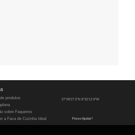
as
de produtos
37°08'27.5"N 8°32'13.9"W
aplana
o sobre Faqueiros
r a Faca de Cozinha Ideal
Posso Ajudar
?