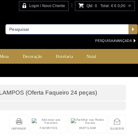
Login / Novo Cliente
Qtd:
0
Total:
€
€ 0,00
PESQUISA AVANÇADA
 Mesa
Decoração
Hotelaria
Natal
POS (Oferta Faqueiro 24 peças)
FAVORITOS
PARTILHAR
IMPRIMIR
SUGERIR