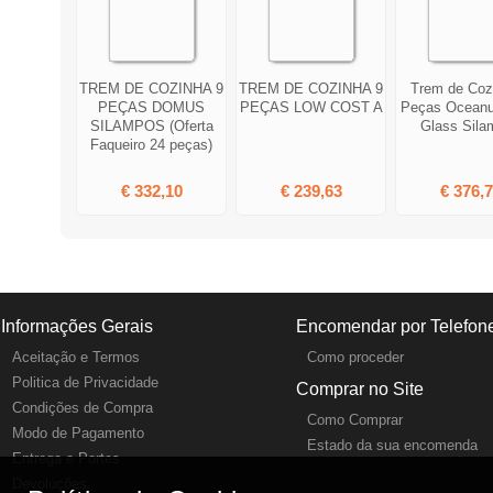
TREM DE COZINHA 9
TREM DE COZINHA 9
Trem de Coz
PEÇAS DOMUS
PEÇAS LOW COST A
Peças Oceanu
SILAMPOS (Oferta
Glass Sila
Faqueiro 24 peças)
€ 332,10
€ 239,63
€ 376,
Informações Gerais
Encomendar por Telefon
Aceitação e Termos
Como proceder
Politica de Privacidade
Comprar no Site
Condições de Compra
Como Comprar
Modo de Pagamento
Estado da sua encomenda
Entrega e Portes
Devoluções