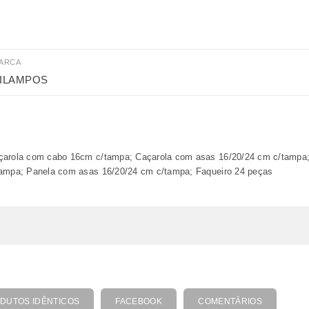
ARCA
ILAMPOS
çarola com cabo 16cm c/tampa; Caçarola com asas 16/20/24 cm c/tampa; 
tampa; Panela com asas 16/20/24 cm c/tampa; Faqueiro 24 peças
DUTOS IDÊNTICOS
FACEBOOK
COMENTÁRIOS