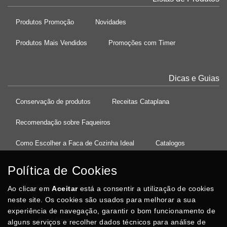
Produtos Promoção
Novidades
Produtos Mais Vendidos
Promoções com Timer
Dicas e Guias
Conservação de produtos
Receitas Cataplana
Recomendação sobre Faqueiros
Como Escolher a Faca de Cozinha Ideal
Catalogos
Política de Cookies
Ao clicar em
37°08'27.5"N 8°32'13.9"W
Aceitar
está a consentir a utilização de cookies
neste site. Os cookies são usados para melhorar a sua
experiência de navegação, garantir o bom funcionamento de
Posso Ajudar
?
alguns serviços e recolher dados técnicos para análise de