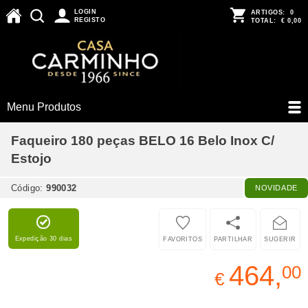
LOGIN
ARTIGOS:
0
REGISTO
TOTAL:
€ 0,00
Menu Produtos
Faqueiro 180 peças BELO 16 Belo Inox C/
Estojo
Código:
990032
NOVIDADE
Expedição 30 dias
FAVORITOS
PARTILHAR
SUGERIR
464,
00
€