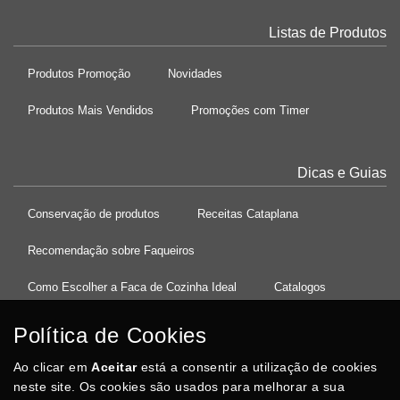
Listas de Produtos
Produtos Promoção
Novidades
Produtos Mais Vendidos
Promoções com Timer
Dicas e Guias
Conservação de produtos
Receitas Cataplana
Recomendação sobre Faqueiros
Como Escolher a Faca de Cozinha Ideal
Catalogos
Política de Cookies
Ao clicar em
37°08'27.5"N 8°32'13.9"W
Aceitar
está a consentir a utilização de cookies
neste site. Os cookies são usados para melhorar a sua