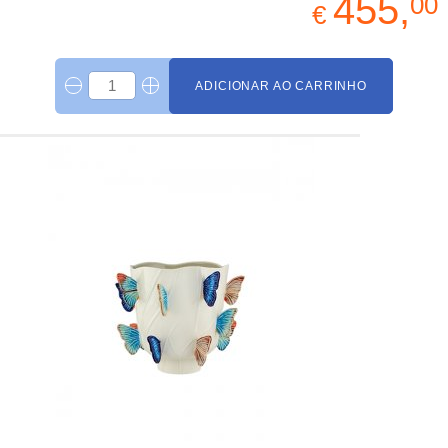
455,
00
€
ADICIONAR AO CARRINHO