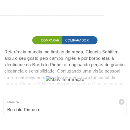
COMPARAR
COMPARADOR
Referência mundial no âmbito da moda, Claudia Schiffer
aliou o seu gosto pelo campo inglês e por borboletas à
identidade da Bordallo Pinheiro, originando peças de grande
elegância e sensibilidade. Conjugando uma visão pessoal
com o naturalismo decorativo e a vocação funcional da
marca, Claudia Schiffer criou um conjunto de peças que se
destacam pela pintura manual artística, com um caráter
mais mesclado a abstrato
MARCA
Bordalo Pinheiro