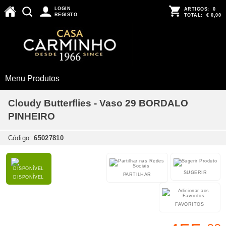
LOGIN
ARTIGOS:
0
REGISTO
TOTAL:
€ 0,00
Menu Produtos
Cloudy Butterflies - Vaso 29 BORDALO
PINHEIRO
Código:
65027810
SUGERIR
PARTILHAR
DISPONÍVEL
FAVORITOS