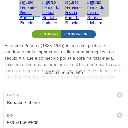
COMPARAR
COMPARADOR
Fernando Pessoa (1888-1935) foi um dos poetas e
escritores mais importantes da literatura portuguesa do
século XX. Ele é conhecido por sua obra multifacetada,
utilizando diversos heterônimos e estilos literários. Pernas
para que te quero, Fernando, a vida corre e desdobra-se, e
a melhor maneira de viver é sentir tudo excessivamente.
Perdemos-te para a ânsia constante de aproveitar o tempo
e ganhamos um poeta imortal. É uma troca injusta, mas a
genialidade não tem escolha, por isso vive a ser outro e
MARCA
escreve até ao infinito. Põe quanto és no mínimo que fazes.
Bordalo Pinheiro
Sentir a vida não é fácil e a poesia não é para fracos. São
precisas pernas para carregar a espantosa realidade das
EAN
coisas. E tu, Fernando, tens de ter muitas.
5600413608500