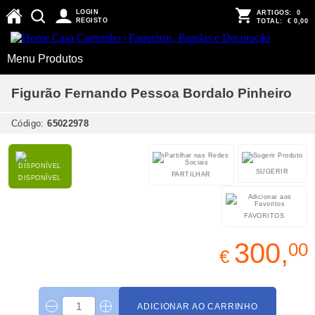
LOGIN
ARTIGOS:
0
REGISTO
TOTAL:
€ 0,00
Menu Produtos
Figurão Fernando Pessoa Bordalo Pinheiro
Código:
65022978
SUGERIR
PARTILHAR
DISPONÍVEL
FAVORITOS
300,
00
€
ADICIONAR AO CARRINHO