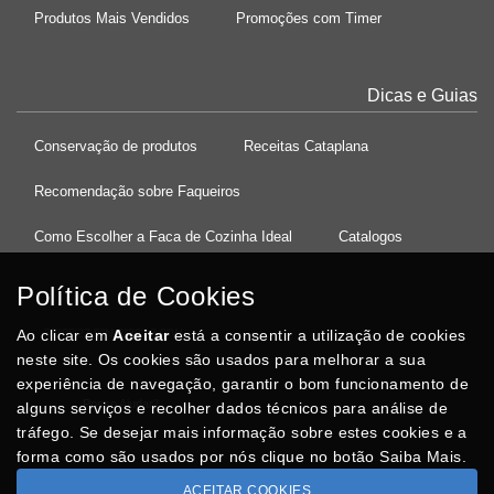
Produtos Mais Vendidos
Promoções com Timer
Dicas e Guias
Conservação de produtos
Receitas Cataplana
Recomendação sobre Faqueiros
Como Escolher a Faca de Cozinha Ideal
Catalogos
Política de Cookies
Ao clicar em
37°08'27.5"N 8°32'13.9"W
Aceitar
está a consentir a utilização de cookies
neste site. Os cookies são usados para melhorar a sua
experiência de navegação, garantir o bom funcionamento de
Posso Ajudar
?
alguns serviços e recolher dados técnicos para análise de
tráfego. Se desejar mais informação sobre estes cookies e a
forma como são usados por nós clique no botão Saiba Mais.
ACEITAR COOKIES