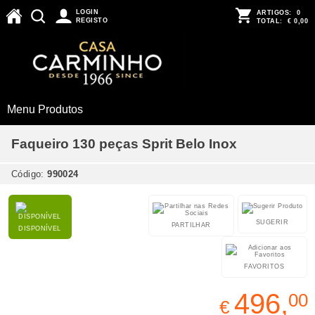
LOGIN
ARTIGOS:
0
REGISTO
TOTAL:
€ 0,00
Menu Produtos
Faqueiro 130 peças Sprit Belo Inox
Código:
990024
SUGERIR
PARTILHAR
DISPONÍVEL
FAVORITOS
496,
00
€