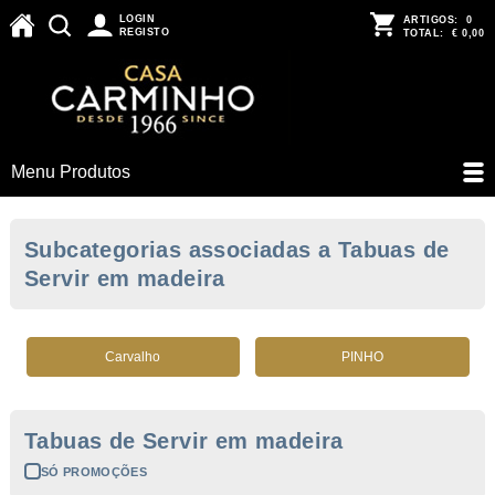
LOGIN
ARTIGOS:
0
REGISTO
TOTAL:
€ 0,00
Menu Produtos
Subcategorias associadas a Tabuas de
Servir em madeira
Carvalho
PINHO
Tabuas de Servir em madeira
SÓ PROMOÇÕES