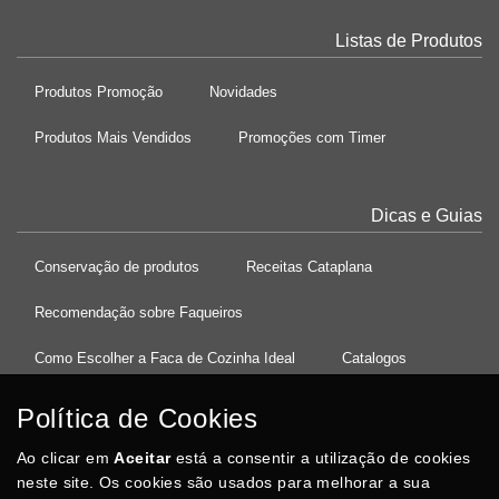
Listas de Produtos
Produtos Promoção
Novidades
Produtos Mais Vendidos
Promoções com Timer
Dicas e Guias
Conservação de produtos
Receitas Cataplana
Recomendação sobre Faqueiros
Como Escolher a Faca de Cozinha Ideal
Catalogos
Política de Cookies
Ao clicar em
37°08'27.5"N 8°32'13.9"W
Aceitar
está a consentir a utilização de cookies
neste site. Os cookies são usados para melhorar a sua