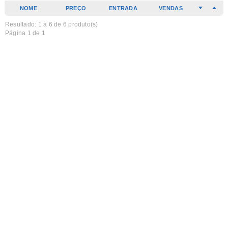
NOME
PREÇO
ENTRADA
VENDAS
Resultado: 1 a
6
de 6 produto(s)
Página 1 de 1
NOVO
TÁBUA EM CARVALHO C/PEGA 45X14X2
Em carvalho, uma madeira ainda mais nobre e resistente,
€ 18,00
COMPRAR