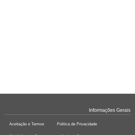
TÁBUA EM CARVALHO C/PEGA 75X14X2
Em carvalho, uma madeira ainda mais nobre e resistente,
€ 29,40
COMPRAR
NOVO
TÁBUA EM CARVALHO C/PEGA 65X14X2
Em carvalho, uma madeira ainda mais nobre e resistente,
€ 25,20
COMPRAR
Informações Gerais
Aceitação e Termos
Politica de Privacidade