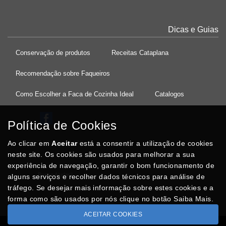
Dicas e Guias
Conservação de produtos
Receitas Cataplana
Recomendação sobre Faqueiros
Como Escolher a Faca de Cozinha Ideal
Catalogos
Política de Cookies
Ao clicar em
37°08'27.5"N 8°32'13.9"W
Aceitar
está a consentir a utilização de cookies
neste site. Os cookies são usados para melhorar a sua
experiência de navegação, garantir o bom funcionamento de
Posso Ajudar
?
alguns serviços e recolher dados técnicos para análise de
tráfego. Se desejar mais informação sobre estes cookies e a
forma como são usados por nós clique no botão Saiba Mais.
ACEITAR COOKIES