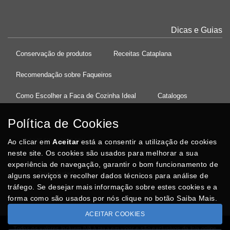
Dicas e Guias
Conservação de produtos
Receitas Cataplana
Recomendação sobre Faqueiros
Como Escolher a Faca de Cozinha Ideal
Catalogos
Política de Cookies
Ao clicar em
37°08'27.5"N 8°32'13.9"W
Aceitar
está a consentir a utilização de cookies
neste site. Os cookies são usados para melhorar a sua
experiência de navegação, garantir o bom funcionamento de
Posso Ajudar
?
alguns serviços e recolher dados técnicos para análise de
tráfego. Se desejar mais informação sobre estes cookies e a
forma como são usados por nós clique no botão Saiba Mais.
ACEITAR COOKIES
Todos os valores incluem IVA à taxa em vigor e são exclusivos da loja online