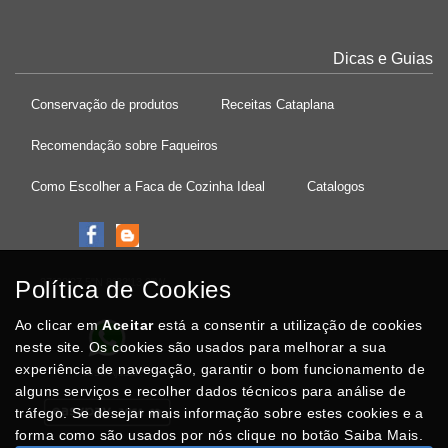
Dicas e Guias
Conservação de produtos
Receitas Cataplana
Recomendação sobre Faqueiros
Como Escolher a Faca de Cozinha Ideal
Catalogos
Política de Cookies
37°08'27.5"N 8°32'13.9"W
Ao clicar em
Aceitar
está a consentir a utilização de cookies
neste site. Os cookies são usados para melhorar a sua
experiência de navegação, garantir o bom funcionamento de
Posso Ajudar
?
alguns serviços e recolher dados técnicos para análise de
tráfego. Se desejar mais informação sobre estes cookies e a
forma como são usados por nós clique no botão Saiba Mais.