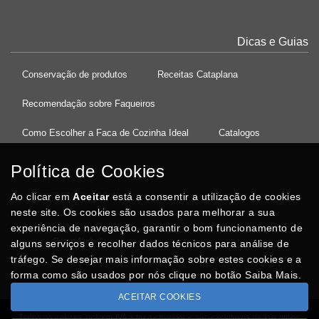
Dicas e Guias
Conservação de produtos
Receitas Cataplana
Recomendação sobre Faqueiros
Como Escolher a Faca de Cozinha Ideal
Catalogos
Política de Cookies
Ao clicar em
37°08'27.5"N 8°32'13.9"W
Aceitar
está a consentir a utilização de cookies
neste site. Os cookies são usados para melhorar a sua
experiência de navegação, garantir o bom funcionamento de
Posso Ajudar
?
alguns serviços e recolher dados técnicos para análise de
tráfego. Se desejar mais informação sobre estes cookies e a
forma como são usados por nós clique no botão Saiba Mais.
ACEITAR COOKIES
Todos os valores incluem IVA à taxa em vigor e são exclusivos da loja online