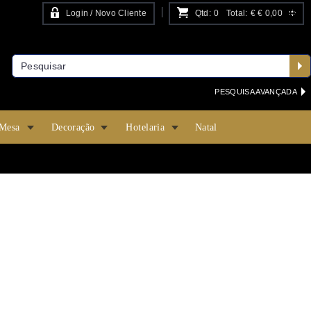
Login / Novo Cliente
Qtd:
0
Total:
€
€ 0,00
PESQUISA AVANÇADA
 Mesa
Decoração
Hotelaria
Natal