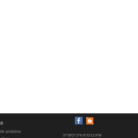
as
de produtos
37°08'27.5"N 8°32'13.9"W