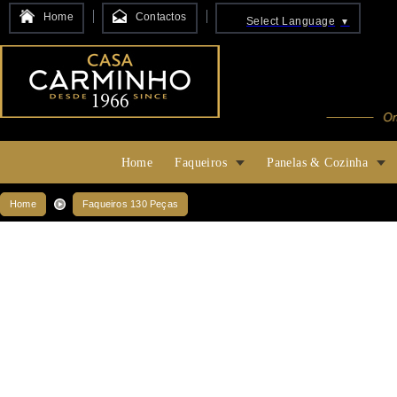
Home
Contactos
Select Language
▼
Home
Faqueiros
Panelas & Cozinha
Home
Faqueiros 130 Peças