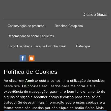
Dicas e Guias
Conservação de produtos
Receitas Cataplana
Recomendação sobre Faqueiros
Como Escolher a Faca de Cozinha Ideal
Catalogos
Política de Cookies
37°08'27.5"N 8°32'13.9"W
Ao clicar em
Aceitar
está a consentir a utilização de cookies
neste site. Os cookies são usados para melhorar a sua
experiência de navegação, garantir o bom funcionamento de
Posso Ajudar
?
alguns serviços e recolher dados técnicos para análise de
tráfego. Se desejar mais informação sobre estes cookies e a
forma como são usados por nós clique no botão Saiba Mais.