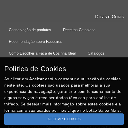
Dicas e Guias
Conservação de produtos
Receitas Cataplana
Recomendação sobre Faqueiros
Como Escolher a Faca de Cozinha Ideal
Catalogos
Política de Cookies
Ao clicar em
37°08'27.5"N 8°32'13.9"W
Aceitar
está a consentir a utilização de cookies
neste site. Os cookies são usados para melhorar a sua
experiência de navegação, garantir o bom funcionamento de
Posso Ajudar
?
alguns serviços e recolher dados técnicos para análise de
tráfego. Se desejar mais informação sobre estes cookies e a
forma como são usados por nós clique no botão Saiba Mais.
ACEITAR COOKIES
Todos os valores incluem IVA à taxa em vigor e são exclusivos da loja online