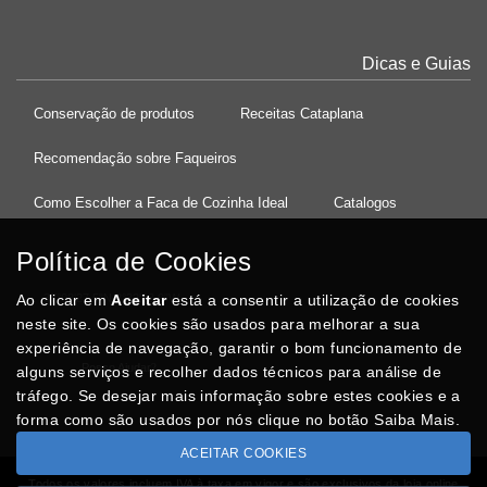
Dicas e Guias
Conservação de produtos
Receitas Cataplana
Recomendação sobre Faqueiros
Como Escolher a Faca de Cozinha Ideal
Catalogos
Política de Cookies
Ao clicar em
37°08'27.5"N 8°32'13.9"W
Aceitar
está a consentir a utilização de cookies
neste site. Os cookies são usados para melhorar a sua
experiência de navegação, garantir o bom funcionamento de
Posso Ajudar
?
alguns serviços e recolher dados técnicos para análise de
tráfego. Se desejar mais informação sobre estes cookies e a
forma como são usados por nós clique no botão Saiba Mais.
ACEITAR COOKIES
Todos os valores incluem IVA à taxa em vigor e são exclusivos da loja online