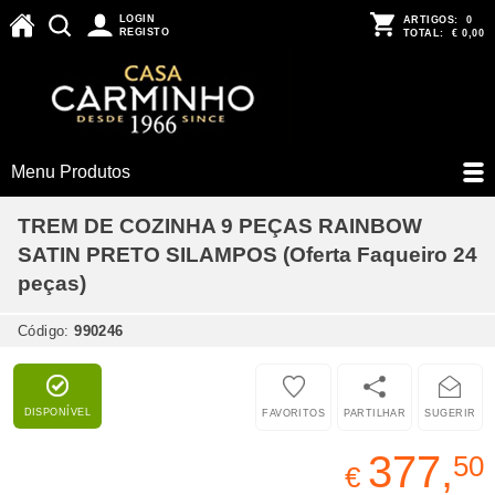
LOGIN
ARTIGOS:
0
REGISTO
TOTAL:
€ 0,00
Menu Produtos
TREM DE COZINHA 9 PEÇAS RAINBOW
SATIN PRETO SILAMPOS (Oferta Faqueiro 24
peças)
Código:
990246
DISPONÍVEL
FAVORITOS
PARTILHAR
SUGERIR
377,
50
€