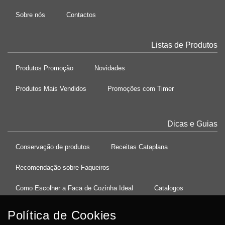
Sobre nós
Contactos
Listas de Produtos
Produtos Promoção
Novidades
Produtos Mais Vendidos
Promoções com Timer
Dicas e Guias
Conservação de produtos
Receitas Cataplana
Recomendação sobre Faqueiros
Como Escolher a Faca de Cozinha Ideal
Catalogos
Política de Cookies