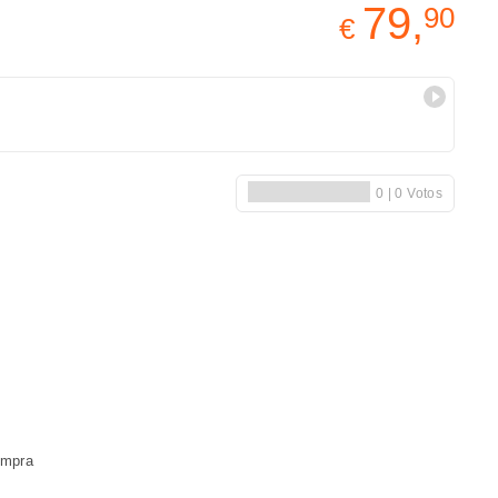
79,
90
€
ompra