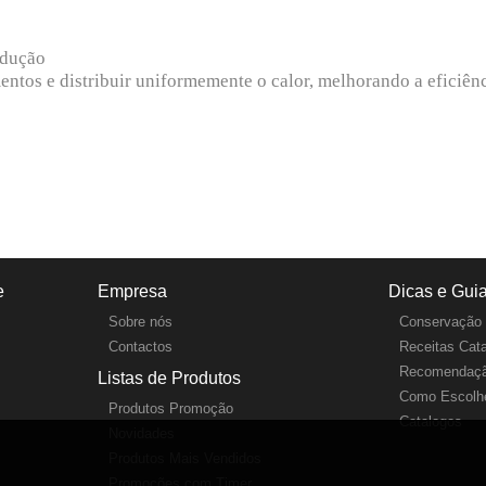
ndução
entos e distribuir uniformemente o calor, melhorando a eficiê
e
Empresa
Dicas e Gui
Sobre nós
Conservação 
Contactos
Receitas Cat
Recomendaçã
Listas de Produtos
Como Escolhe
Produtos Promoção
Catalogos
Novidades
Produtos Mais Vendidos
Promoções com Timer