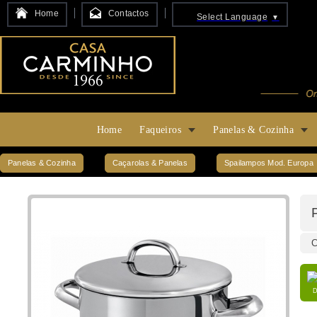
Home
Contactos
Select Language
▼
Home
Faqueiros
Panelas & Cozinha
Panelas & Cozinha
Caçarolas & Panelas
Spailampos Mod. Europa
C