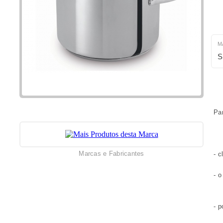
M
S
Pa
Marcas e Fabricantes
- c
- o
- p