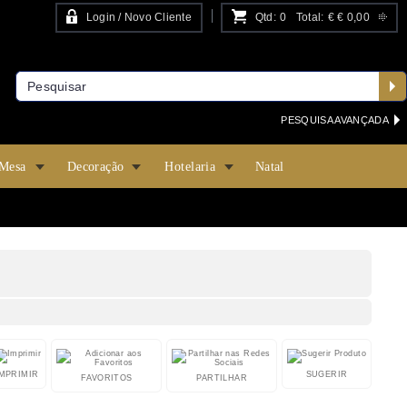
Login / Novo Cliente
Qtd:
0
Total:
€
€ 0,00
PESQUISA AVANÇADA
 Mesa
Decoração
Hotelaria
Natal
IMPRIMIR
SUGERIR
FAVORITOS
PARTILHAR