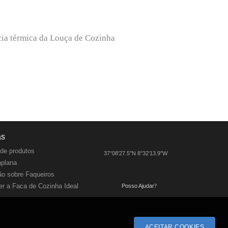
ncia térmica da Louça de Cozinha
as
de produtos
37°08'27.5"N 8°32'13.9"W
aplana
o sobre Faqueiros
r a Faca de Cozinha Ideal
Posso Ajudar
?
ACEITAR COOKIES