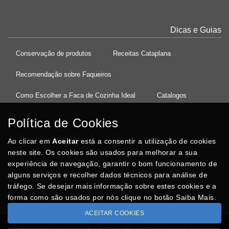
Dicas e Guias
Conservação de produtos
Receitas Cataplana
Recomendação sobre Faqueiros
Como Escolher a Faca de Cozinha Ideal
Catalogos
Política de Cookies
Ao clicar em
37°08'27.5"N 8°32'13.9"W
Aceitar
está a consentir a utilização de cookies
neste site. Os cookies são usados para melhorar a sua
experiência de navegação, garantir o bom funcionamento de
Posso Ajudar
?
alguns serviços e recolher dados técnicos para análise de
tráfego. Se desejar mais informação sobre estes cookies e a
forma como são usados por nós clique no botão Saiba Mais.
ACEITAR COOKIES
Todos os valores incluem IVA à taxa em vigor e são exclusivos da loja online