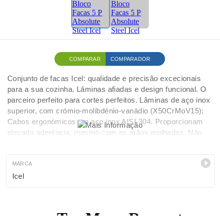
COMPARAR
COMPARADOR
Conjunto de facas Icel: qualidade e precisão excecionais
para a sua cozinha. Lâminas afiadas e design funcional. O
parceiro perfeito para cortes perfeitos. Lâminas de aço inox
superior, com crómio-molibdénio-vanádio (X50CrMoV15);
Cabos ergonómicos em aço inox AISI 304. Proporcionam
elevada aderência, mesmo com as mãos molhadas. Não
mancham; Boa resistência à corrosão, ao choque, e à
deterioração; Bloco de facas em faia; Garantia ilimitada,
contra qualquer defeito de fabrico ou nos materiais;
MARCA
Icel