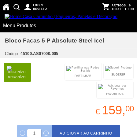
LOGIN
ARTIGOS:
0
REGISTO
TOTAL:
€ 0,00
Menu Produtos
Bloco Facas 5 P Absolute Steel Icel
Código:
45100.AS07000.005
SUGERIR
PARTILHAR
DISPONÍVEL
FAVORITOS
159,
00
€
ADICIONAR AO CARRINHO