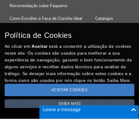
Recomendação sobre Faqueiros
Como Escolher a Faca de Cozinha Ideal
Catalogos
Política de Cookies
Ao clicar em
37°08'27.5"N 8°32'13.9"W
Aceitar
está a consentir a utilização de cookies
neste site. Os cookies são usados para melhorar a sua
experiência de navegação, garantir o bom funcionamento de
Posso Ajudar
?
alguns serviços e recolher dados técnicos para análise de
tráfego. Se desejar mais informação sobre estes cookies e a
forma como são usados por nós clique no botão Saiba Mais.
ACEITAR COOKIES
Todos os valores incluem IVA à taxa em vigor e são exclusivos da loja online
SAIBA MAIS
Copyright © CASACARMINHO.com 2026
Leave a message
Desenvolvido por
Optimeios
SITES DESTACADOS NA FUNCIONALIDADE RIO
Portugal XXI - Directório Nacional
Agenda Cultural no Portugal XXI
- Eventos para todos os gostos