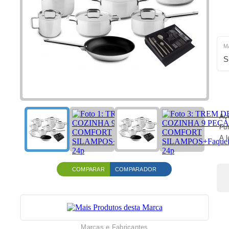
M
S
Aço
Fu
A 
COMPARAR
COMPARADOR
Marcas e Fabricantes