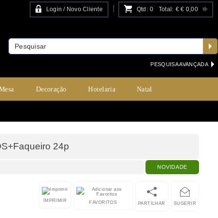
Login / Novo Cliente
Qtd:
0
Total:
€
€ 0,00
PESQUISA AVANÇADA
 Mesa
Decoração
Hotelaria
Natal
+Faqueiro 24p
NOVIDADE
IMPRIMIR
FAVORITOS
PARTILHAR
SUGERIR