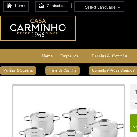
Home
Contactos
Select Language
▼
Home
Faqueiros
Panelas & Cozinha
Panelas & Cozinha
Trens de Cozinha
Conjunto 9 Peças Silampos
C
DI