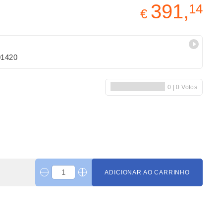
391,
14
€
01420
ADICIONAR AO CARRINHO