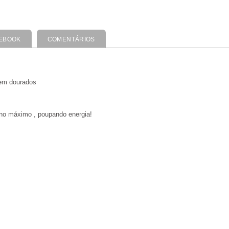
EBOOK
COMENTÁRIOS
uem dourados
r no máximo , poupando energia!