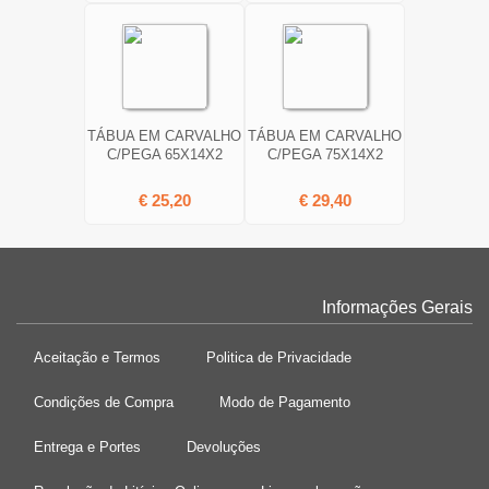
TÁBUA EM CARVALHO
TÁBUA EM CARVALHO
C/PEGA 65X14X2
C/PEGA 75X14X2
€ 25,20
€ 29,40
Informações Gerais
Aceitação e Termos
Politica de Privacidade
Condições de Compra
Modo de Pagamento
Entrega e Portes
Devoluções