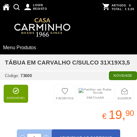
LOGIN
ARTIGOS:
0
REGISTO
TOTAL:
€ 0,00
Menu Produtos
TÁBUA EM CARVALHO C/SULCO 31X19X3,5
Código:
73600
NOVIDADE
PARTILHAR
DISPONÍVEL
FAVORITOS
SUGERIR
19,
90
€