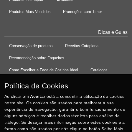
Produtos Mais Vendidos
Promoções com Timer
Dicas e Guias
Conservação de produtos
Receitas Cataplana
Recomendação sobre Faqueiros
Como Escolher a Faca de Cozinha Ideal
Catalogos
Política de Cookies
Ao clicar em
37°08'27.5"N 8°32'13.9"W
Aceitar
está a consentir a utilização de cookies
neste site. Os cookies são usados para melhorar a sua
experiência de navegação, garantir o bom funcionamento de
Posso Ajudar
?
alguns serviços e recolher dados técnicos para análise de
tráfego. Se desejar mais informação sobre estes cookies e a
forma como são usados por nós clique no botão Saiba Mais.