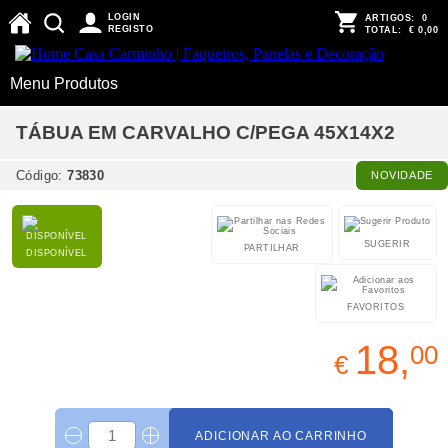
LOGIN
ARTIGOS:
0
REGISTO
TOTAL:
€ 0,00
Menu Produtos
TÁBUA EM CARVALHO C/PEGA 45X14X2
Código:
73830
NOVIDADE
SUGERIR
PARTILHAR
DISPONÍVEL
FAVORITOS
18,
00
€
ADICIONAR AO CARRINHO