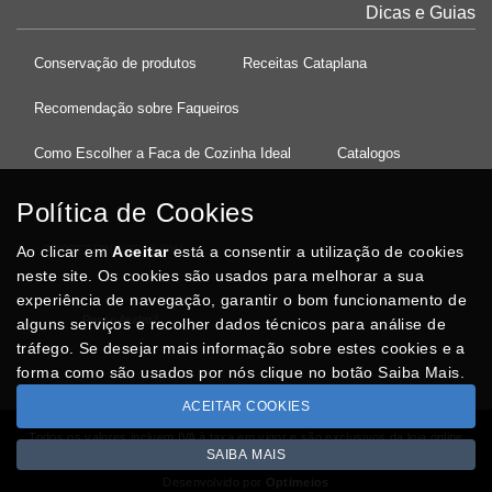
Dicas e Guias
Conservação de produtos
Receitas Cataplana
Recomendação sobre Faqueiros
Como Escolher a Faca de Cozinha Ideal
Catalogos
Política de Cookies
Ao clicar em
37°08'27.5"N 8°32'13.9"W
Aceitar
está a consentir a utilização de cookies
neste site. Os cookies são usados para melhorar a sua
experiência de navegação, garantir o bom funcionamento de
Posso Ajudar
?
alguns serviços e recolher dados técnicos para análise de
tráfego. Se desejar mais informação sobre estes cookies e a
forma como são usados por nós clique no botão Saiba Mais.
ACEITAR COOKIES
Todos os valores incluem IVA à taxa em vigor e são exclusivos da loja online
SAIBA MAIS
Copyright © CASACARMINHO.com 2026
Desenvolvido por
Optimeios