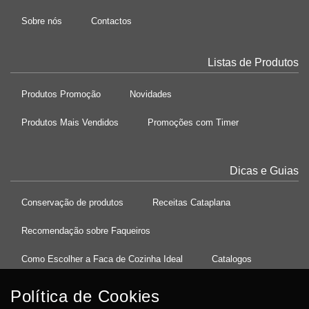
Sobre nós
Contactos
Listas de Produtos
Produtos Promoção
Novidades
Produtos Mais Vendidos
Promoções com Timer
Dicas e Guias
Conservação de produtos
Receitas Cataplana
Recomendação sobre Faqueiros
Como Escolher a Faca de Cozinha Ideal
Catalogos
Política de Cookies