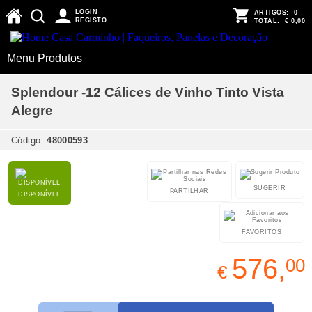
LOGIN
ARTIGOS:
0
REGISTO
TOTAL:
€ 0,00
Menu Produtos
Splendour -12 Cálices de Vinho Tinto Vista
Alegre
Código:
48000593
SUGERIR
PARTILHAR
DISPONÍVEL
FAVORITOS
576,
00
€