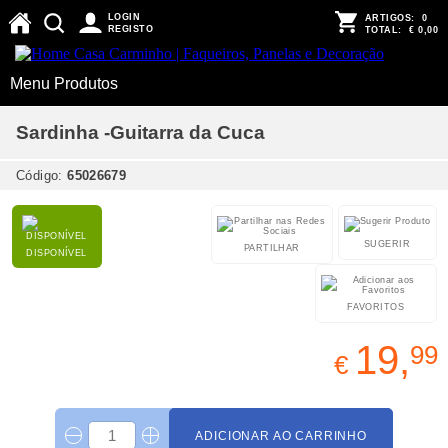
LOGIN
ARTIGOS:
0
REGISTO
TOTAL:
€ 0,00
Menu Produtos
Sardinha -Guitarra da Cuca
Código:
65026679
SUGERIR
PARTILHAR
DISPONÍVEL
FAVORITOS
19,
99
€
ADICIONAR AO CARRINHO