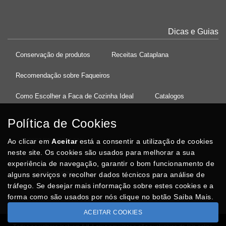
Dicas e Guias
Conservação de produtos
Receitas Cataplana
Recomendação sobre Faqueiros
Como Escolher a Faca de Cozinha Ideal
Catalogos
Política de Cookies
Ao clicar em
37°08'27.5"N 8°32'13.9"W
Aceitar
está a consentir a utilização de cookies
neste site. Os cookies são usados para melhorar a sua
experiência de navegação, garantir o bom funcionamento de
Posso Ajudar
?
alguns serviços e recolher dados técnicos para análise de
tráfego. Se desejar mais informação sobre estes cookies e a
forma como são usados por nós clique no botão Saiba Mais.
ACEITAR COOKIES