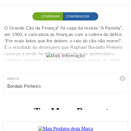
COMPARAR
COMPARADOR
O Grande Cão da Finança” foi capa da revista “A Paródia”,
em 1900, e caricatura as finanças com a coleira do défice.
“Por mais bolos que lhe deitem; o raio do cão não morre!”.
É o resultado do desespero que Raphael Bordallo Pinheiro
começa a sentir face à manipulação e ao oportunismo
políticos, tentando consciencializar a sociedade de então.
Nunca passa de moda.
MARCA
Bordalo Pinheiro