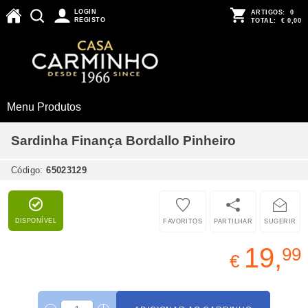
LOGIN
ARTIGOS:
0
REGISTO
TOTAL:
€ 0,00
Menu Produtos
Sardinha Finança Bordallo Pinheiro
Código:
65023129
DISPONÍVEL
FAVORITOS
PARTILHAR
SUGERIR
19,
99
€