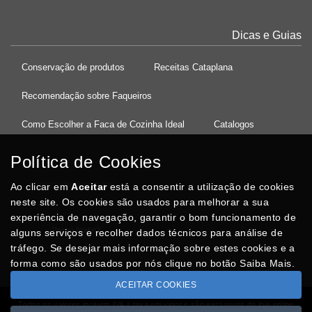
Dicas e Guias
Conservação de produtos
Receitas Cataplana
Recomendação sobre Faqueiros
Como Escolher a Faca de Cozinha Ideal
Catalogos
Política de Cookies
Ao clicar em
37°08'27.5"N 8°32'13.9"W
Aceitar
está a consentir a utilização de cookies
neste site. Os cookies são usados para melhorar a sua
experiência de navegação, garantir o bom funcionamento de
Posso Ajudar
?
alguns serviços e recolher dados técnicos para análise de
tráfego. Se desejar mais informação sobre estes cookies e a
forma como são usados por nós clique no botão Saiba Mais.
ACEITAR COOKIES
Todos os valores incluem IVA à taxa em vigor e são exclusivos da loja online