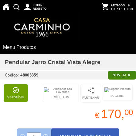
LOGIN
ARTIGOS:
0
REGISTO
TOTAL:
€ 0,00
Menu Produtos
Pendular Jarro Cristal Vista Alegre
Código:
48003359
NOVIDADE
SUGERIR
FAVORITOS
DISPONÍVEL
PARTILHAR
170,
00
€