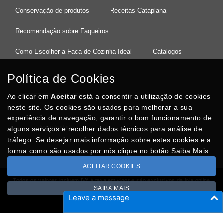
Conservação de produtos
Receitas Cataplana
Recomendação sobre Faqueiros
Como Escolher a Faca de Cozinha Ideal
Catalogos
Política de Cookies
Ao clicar em
37°08'27.5"N 8°32'13.9"W
Aceitar
está a consentir a utilização de cookies
neste site. Os cookies são usados para melhorar a sua
experiência de navegação, garantir o bom funcionamento de
Posso Ajudar
?
alguns serviços e recolher dados técnicos para análise de
tráfego. Se desejar mais informação sobre estes cookies e a
forma como são usados por nós clique no botão Saiba Mais.
ACEITAR COOKIES
Todos os valores incluem IVA à taxa em vigor e são exclusivos da loja online
SAIBA MAIS
Copyright © CASACARMINHO.com 2026
Leave a message
Desenvolvido por
Optimeios
SITES DESTACADOS NA FUNCIONALIDADE RIO