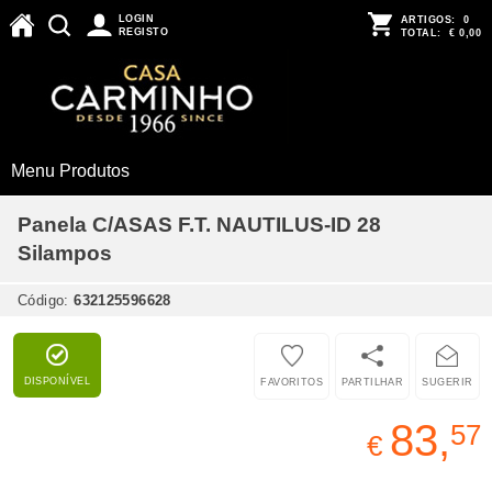
LOGIN
ARTIGOS:
0
REGISTO
TOTAL:
€ 0,00
Menu Produtos
Panela C/ASAS F.T. NAUTILUS-ID 28
Silampos
Código:
632125596628
DISPONÍVEL
FAVORITOS
PARTILHAR
SUGERIR
83,
57
€