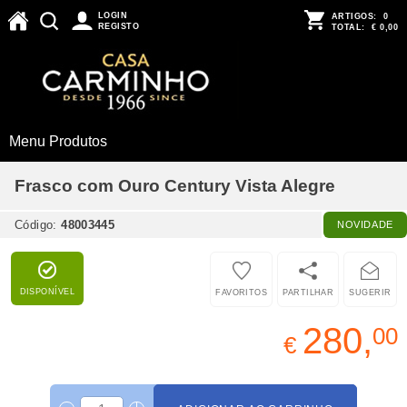
LOGIN
ARTIGOS:
0
REGISTO
TOTAL:
€ 0,00
Menu Produtos
Frasco com Ouro Century Vista Alegre
Código:
48003445
NOVIDADE
DISPONÍVEL
FAVORITOS
PARTILHAR
SUGERIR
280,
00
€