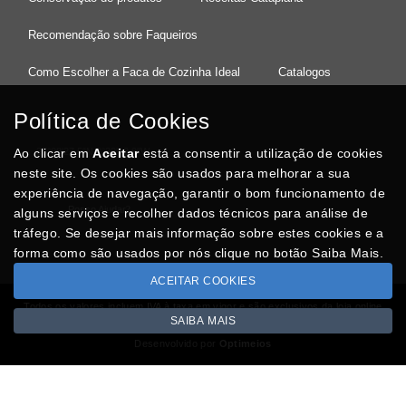
Recomendação sobre Faqueiros
Como Escolher a Faca de Cozinha Ideal
Catalogos
Política de Cookies
Ao clicar em
37°08'27.5"N 8°32'13.9"W
Aceitar
está a consentir a utilização de cookies
neste site. Os cookies são usados para melhorar a sua
experiência de navegação, garantir o bom funcionamento de
Posso Ajudar
?
alguns serviços e recolher dados técnicos para análise de
tráfego. Se desejar mais informação sobre estes cookies e a
forma como são usados por nós clique no botão Saiba Mais.
ACEITAR COOKIES
Todos os valores incluem IVA à taxa em vigor e são exclusivos da loja online
SAIBA MAIS
Copyright © CASACARMINHO.com 2026
Desenvolvido por
Optimeios
SITES DESTACADOS NA FUNCIONALIDADE RIO
Portugal XXI - Directório Nacional