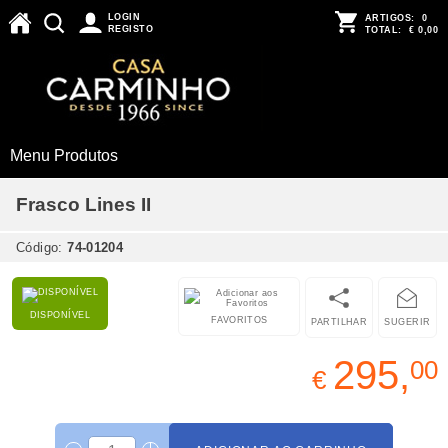
LOGIN
ARTIGOS:
0
REGISTO
TOTAL:
€ 0,00
Menu Produtos
Frasco Lines II
Código:
74-01204
DISPONÍVEL
FAVORITOS
PARTILHAR
SUGERIR
295,
00
€