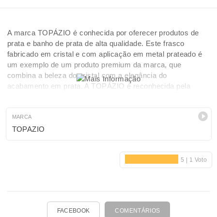
A marca TOPÁZIO é conhecida por oferecer produtos de
prata e banho de prata de alta qualidade. Este frasco
fabricado em cristal e com aplicação em metal prateado é
um exemplo de um produto premium da marca, que
combina a beleza do cristal com a elegância do
acabamento em prata. A TOPÁZIO é reconhecida pela
excelência de seus produtos e pela atenção aos detalhes
em seu design, proporcionando peças únicas.
MARCA
TOPAZIO
FACEBOOK
COMENTÁRIOS