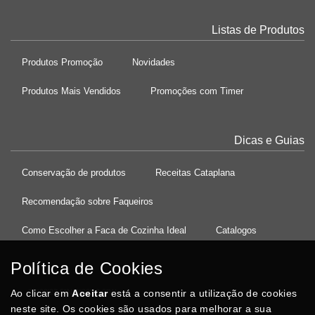
Listas de Produtos
Produtos Promoção
Novidades
Produtos Mais Vendidos
Promoções com Timer
Dicas e Guias
Conservação de produtos
Receitas Cataplana
Recomendação sobre Faqueiros
Como Escolher a Faca de Cozinha Ideal
Catalogos
Política de Cookies
Ao clicar em
37°08'27.5"N 8°32'13.9"W
Aceitar
está a consentir a utilização de cookies
neste site. Os cookies são usados para melhorar a sua