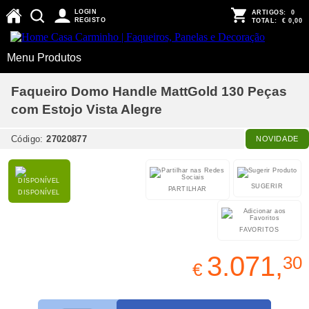
LOGIN
ARTIGOS:
0
REGISTO
TOTAL:
€ 0,00
Menu Produtos
Faqueiro Domo Handle MattGold 130 Peças
com Estojo Vista Alegre
Código:
27020877
NOVIDADE
SUGERIR
PARTILHAR
DISPONÍVEL
FAVORITOS
3.071,
30
€