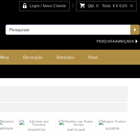
Login / Novo Cliente
Qtd:
0
Total:
€
€ 0,00
PESQUISA AVANÇADA
 Mesa
Decoração
Hotelaria
Natal
IMPRIMIR
SUGERIR
FAVORITOS
PARTILHAR