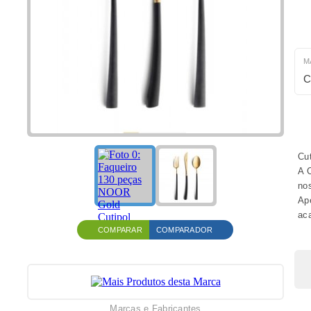
M
C
Cut
A C
no
Ape
ac
COMPARAR
COMPARADOR
Marcas e Fabricantes