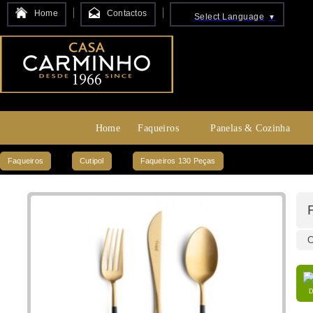
Home
Contactos
Select Language
▼
Home
Faqueiros
Panelas & Cozinha
Faqueiros
Cutipol
Faqueiros 130 Peças
C