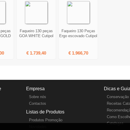
 peças
Faqueiro 130 peças
Faqueiro 130 Peças
 GOLD
GOA WHITE Cutipol
Ergo escovado Cutipol
00
€ 1.739,40
€ 1.966,70
e
Empresa
Dicas e Gui
Sobre nós
Conservação 
Contactos
Receitas Cat
Recomendaçã
Listas de Produtos
Como Escolhe
Produtos Promoção
Catalogos
Novidades