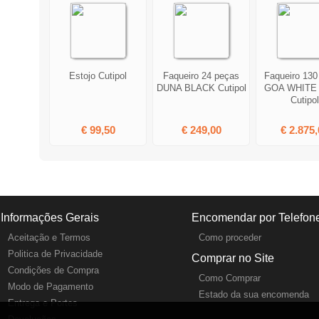
Estojo Cutipol
Faqueiro 24 peças
Faqueiro 130
DUNA BLACK Cutipol
GOA WHITE
Cutipol
€ 99,50
€ 249,00
€ 2.875,
Informações Gerais
Encomendar por Telefon
Aceitação e Termos
Como proceder
Politica de Privacidade
Comprar no Site
Condições de Compra
Como Comprar
Modo de Pagamento
Estado da sua encomenda
Entrega e Portes