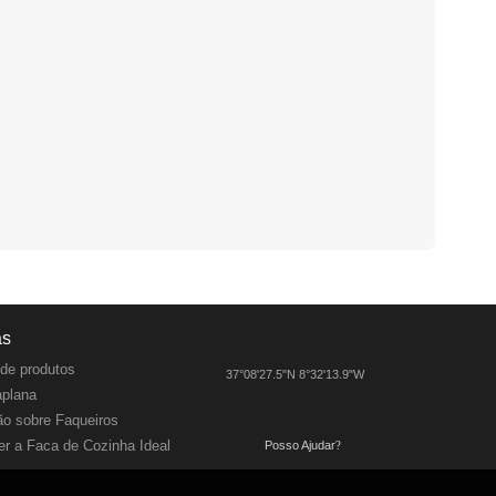
as
de produtos
37°08'27.5"N 8°32'13.9"W
aplana
o sobre Faqueiros
r a Faca de Cozinha Ideal
Posso Ajudar
?