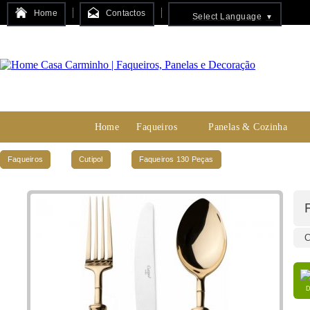
Home
Contactos
Select Language
▼
Home
Faqueiros
Panelas & Cozinha
Faqueiros
Cutipol
Faqueiros 130 Peças
C