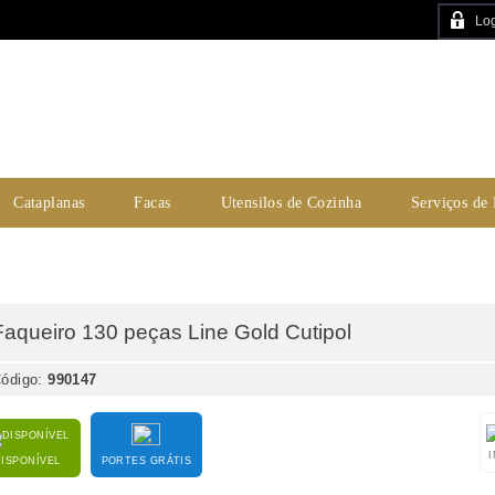
Log
Cataplanas
Facas
Utensilos de Cozinha
Serviços de
Faqueiro 130 peças Line Gold Cutipol
ódigo:
990147
DISPONÍVEL
PORTES GRÁTIS