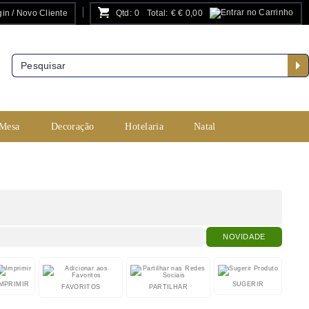
in / Novo Cliente
Qtd:
0
Total:
€
€ 0,00
PESQUISA AVANÇADA
 Mesa
Decoração
Hotelaria
Natal
NOVIDADE
IMPRIMIR
SUGERIR
FAVORITOS
PARTILHAR