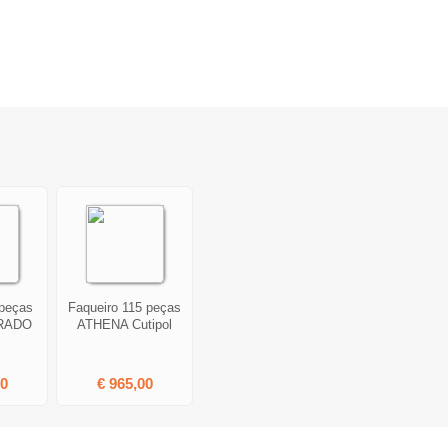
 peças
Faqueiro 115 peças
RADO
ATHENA Cutipol
00
€ 965,00