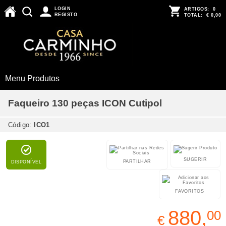
LOGIN
ARTIGOS:
0
REGISTO
TOTAL:
€ 0,00
Menu Produtos
Faqueiro 130 peças ICON Cutipol
Código:
ICO1
SUGERIR
PARTILHAR
DISPONÍVEL
FAVORITOS
880,
00
€