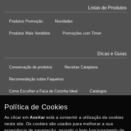
Listas de Produtos
Produtos Promoção
Novidades
Produtos Mais Vendidos
Promoções com Timer
Dicas e Guias
Conservação de produtos
Receitas Cataplana
Recomendação sobre Faqueiros
Como Escolher a Faca de Cozinha Ideal
Catalogos
Política de Cookies
Ao clicar em
37°08'27.5"N 8°32'13.9"W
Aceitar
está a consentir a utilização de cookies
neste site. Os cookies são usados para melhorar a sua
experiência de navegação, garantir o bom funcionamento de