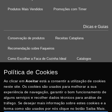
Produtos Mais Vendidos
Promoções com Timer
Dicas e Guias
Conservação de produtos
Receitas Cataplana
Recomendação sobre Faqueiros
Como Escolher a Faca de Cozinha Ideal
Catalogos
Política de Cookies
Ao clicar em
37°08'27.5"N 8°32'13.9"W
Aceitar
está a consentir a utilização de cookies
neste site. Os cookies são usados para melhorar a sua
experiência de navegação, garantir o bom funcionamento de
Posso Ajudar
?
alguns serviços e recolher dados técnicos para análise de
tráfego. Se desejar mais informação sobre estes cookies e a
forma como são usados por nós clique no botão Saiba Mais.