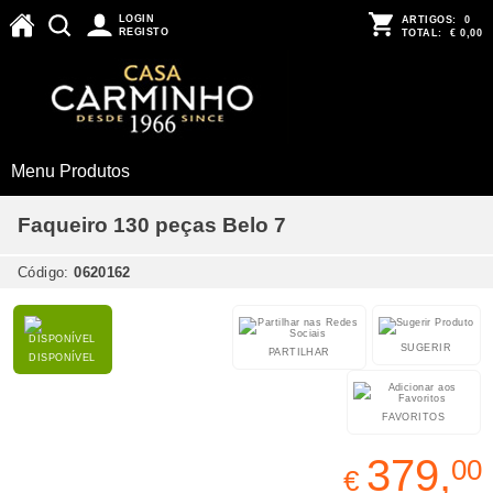
LOGIN
ARTIGOS:
0
REGISTO
TOTAL:
€ 0,00
Menu Produtos
Faqueiro 130 peças Belo 7
Código:
0620162
SUGERIR
PARTILHAR
DISPONÍVEL
FAVORITOS
379,
00
€