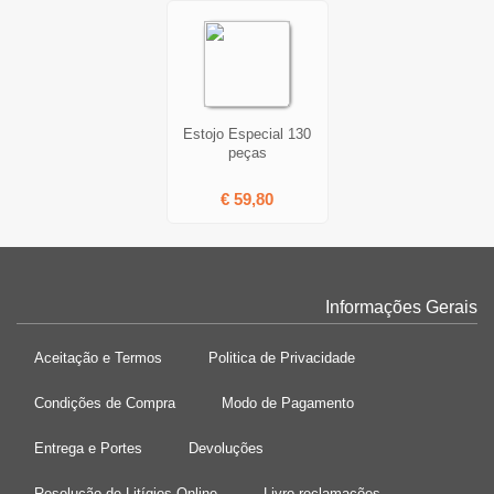
Estojo Especial 130
peças
€ 59,80
Informações Gerais
Aceitação e Termos
Politica de Privacidade
Condições de Compra
Modo de Pagamento
Entrega e Portes
Devoluções
Resolução de Litígios Online
Livro reclamações