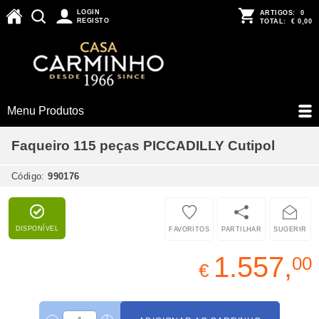
LOGIN
ARTIGOS:
0
REGISTO
TOTAL:
€ 0,00
Menu Produtos
Faqueiro 115 peças PICCADILLY Cutipol
Código:
990176
DISPONÍVEL
FAVORITOS
PARTILHAR
SUGERIR
1.557,
00
€