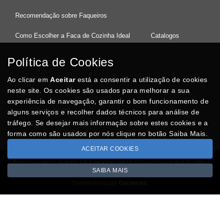
Recomendação sobre Faqueiros
Como Escolher a Faca de Cozinha Ideal
Catalogos
Política de Cookies
Ao clicar em
37°08'27.5"N 8°32'13.9"W
Aceitar
está a consentir a utilização de cookies
neste site. Os cookies são usados para melhorar a sua
experiência de navegação, garantir o bom funcionamento de
Posso Ajudar
?
alguns serviços e recolher dados técnicos para análise de
tráfego. Se desejar mais informação sobre estes cookies e a
forma como são usados por nós clique no botão Saiba Mais.
ACEITAR COOKIES
Todos os valores incluem IVA à taxa em vigor e são exclusivos da loja online
SAIBA MAIS
Copyright © CASACARMINHO.com 2026
Desenvolvido por
Optimeios
SITES DESTACADOS NA FUNCIONALIDADE RIO
Portugal XXI - Directório Nacional