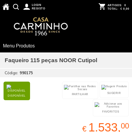
LOGIN
ARTIGOS:
0
REGISTO
TOTAL:
€ 0,00
Menu Produtos
Faqueiro 115 peças NOOR Cutipol
Código:
990175
SUGERIR
PARTILHAR
DISPONÍVEL
FAVORITOS
1.533,
00
€