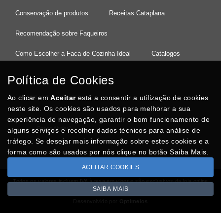
Conservação de produtos
Receitas Cataplana
Recomendação sobre Faqueiros
Como Escolher a Faca de Cozinha Ideal
Catalogos
Política de Cookies
Ao clicar em
37°08'27.5"N 8°32'13.9"W
Aceitar
está a consentir a utilização de cookies
neste site. Os cookies são usados para melhorar a sua
experiência de navegação, garantir o bom funcionamento de
Posso Ajudar
?
alguns serviços e recolher dados técnicos para análise de
tráfego. Se desejar mais informação sobre estes cookies e a
forma como são usados por nós clique no botão Saiba Mais.
ACEITAR COOKIES
Todos os valores incluem IVA à taxa em vigor e são exclusivos da loja online
SAIBA MAIS
Copyright © CASACARMINHO.com 2026
Desenvolvido por
Optimeios
SITES DESTACADOS NA FUNCIONALIDADE RIO